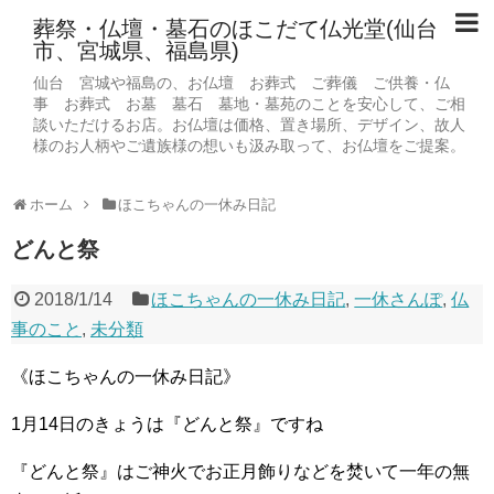
葬祭・仏壇・墓石のほこだて仏光堂(仙台
市、宮城県、福島県)
仙台 宮城や福島の、お仏壇 お葬式 ご葬儀 ご供養・仏
事 お葬式 お墓 墓石 墓地・墓苑のことを安心して、ご相
談いただけるお店。お仏壇は価格、置き場所、デザイン、故人
様のお人柄やご遺族様の想いも汲み取って、お仏壇をご提案。
ホーム
ほこちゃんの一休み日記
どんと祭
2018/1/14
ほこちゃんの一休み日記
,
一休さんぽ
,
仏
事のこと
,
未分類
《ほこちゃんの一休み日記》
1月14日のきょうは『どんと祭』ですね
『どんと祭』はご神火でお正月飾りなどを焚いて一年の無