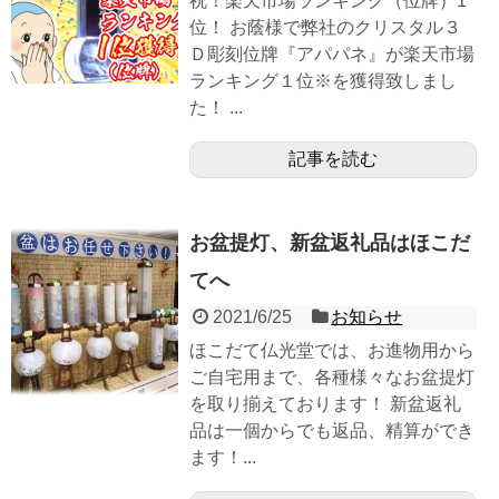
祝！楽天市場ランキング（位牌）1
位！ お蔭様で弊社のクリスタル３
Ｄ彫刻位牌『アパパネ』が楽天市場
ランキング１位※を獲得致しまし
た！ ...
記事を読む
お盆提灯、新盆返礼品はほこだ
てへ
2021/6/25
お知らせ
ほこだて仏光堂では、お進物用から
ご自宅用まで、各種様々なお盆提灯
を取り揃えております！ 新盆返礼
品は一個からでも返品、精算ができ
ます！...