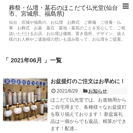
葬祭・仏壇・墓石のほこだて仏光堂(仙台
市、宮城県、福島県)
仙台 宮城や福島の、お仏壇 お葬式 ご葬儀 ご供養・仏
事 お葬式 お墓 墓石 墓地・墓苑のことを安心して、ご相
談いただけるお店。お仏壇は価格、置き場所、デザイン、故人
様のお人柄やご遺族様の想いも汲み取って、お仏壇をご提案。
2021年06月
一覧
お盆提灯のご注文はお早めに！
2021/6/29
お知らせ
ほこだて仏光堂では、お進物用から
ご自宅用まで、各種様々なお盆提灯
を取り揃えております！ 新盆返礼
品は一個からでも返品、精算ができ
ます！配達...