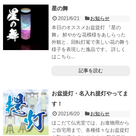
星の舞
2021/6/21
お知らせ
本日のオススメお盆提灯 『星の
舞』 鮮やかな花模様をあしらった
外観と、回転灯篭で美しい花の舞う
様子を表現した逸品です。 詳しく
はこちら...
記事を読む
お盆提灯・名入れ提灯やってま
す！
2021/6/20
お知らせ
ほこだて仏光堂では、お進物用から
ご自宅用まで、各種様々なお盆提灯