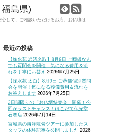
福島県)
安心して、ご相談いただけるお店。お仏壇は
最近の投稿
【掬水苑 岩沼名取】8月9日 ご葬儀なん
でも質問会を開催！気になる費用＆流
れを丁寧にお答え
2026年7月25日
【掬水苑 太白】8月9日 ご葬儀個別質問
会を開催！気になる葬儀費用＆流れを
お答えします
2026年7月25日
3日間限りの「お仏壇特売会」開催！今
回がラストチャンス！ほこだて仏光堂
石巻店
2026年7月14日
宮城県の海洋散骨ツアーに参加したス
タッフの体験記事を公開しました
2026