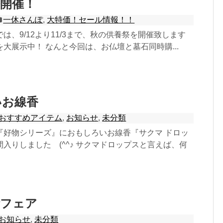
開催！
一休さんぽ
,
大特価！セール情報！！
は、9/12より11/3まで、秋の供養祭を開催致します
大展示中！ なんと今回は、お仏壇と墓石同時購...
いお線香
おすすめアイテム
,
お知らせ
,
未分類
『好物シリーズ』におもしろいお線香『サクマ ドロッ
入りしました (^^♪ サクマドロップスと言えば、何
活フェア
お知らせ
,
未分類