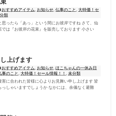
花束
おすすめアイテム
,
お知らせ
,
仏事のこと
,
大特価！セ
分類
と思ったら「あっ」という間にお彼岸ですね さて、仙
店では『お彼岸の花束』を販売しております 小さい
申し上げます
おすすめアイテム
,
お知らせ
,
ほこちゃんの一休み日
仏事のこと
,
大特価！セール情報！！
,
未分類
被害に合われた皆様に心よりお見舞い申し上げます 皆
らっしゃいますでしょうか なかには、余儀なく避難