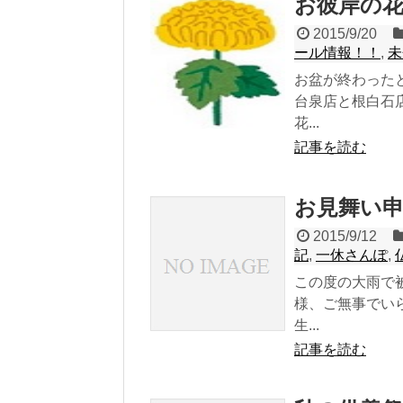
お彼岸の
2015/9/20
ール情報！！
,
未
お盆が終わった
台泉店と根白石
花...
記事を読む
お見舞い
2015/9/12
記
,
一休さんぽ
,
この度の大雨で
様、ご無事でい
生...
記事を読む