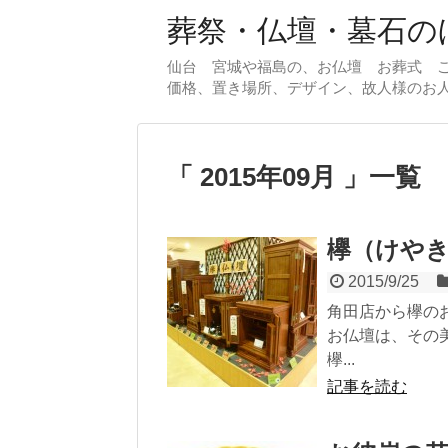
葬祭・仏壇・墓石のほ
仙台 宮城や福島の、お仏壇 お葬式 
価格、置き場所、デザイン、故人様のお
2015年09月
一覧
欅（けや
2015/9/25
角田店から欅の
お仏壇は、その
欅...
記事を読む