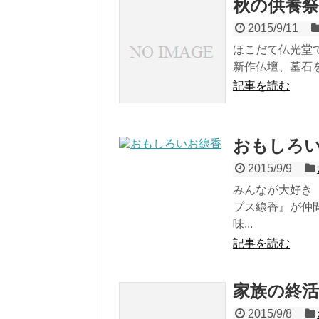
秋の供養祭
2015/9/11
ほこだて仏光堂で
新作仏壇、墓石を
記事を読む
おもしろ
2015/9/9
みんなが大好き
プス線香』が仲間
味...
記事を読む
家族の終
2015/9/8