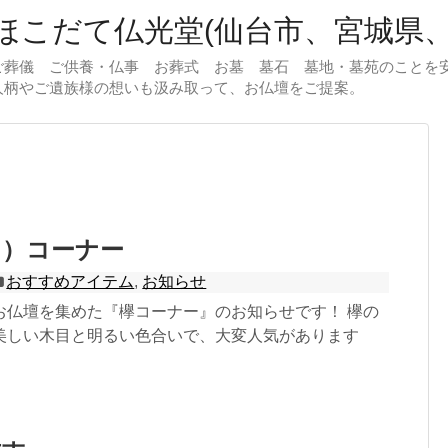
こだて仏光堂(仙台市、宮城県、
ご葬儀 ご供養・仏事 お葬式 お墓 墓石 墓地・墓苑のことを
人柄やご遺族様の想いも汲み取って、お仏壇をご提案。
き）コーナー
おすすめアイテム
,
お知らせ
お仏壇を集めた『欅コーナー』のお知らせです！ 欅の
美しい木目と明るい色合いで、大変人気があります