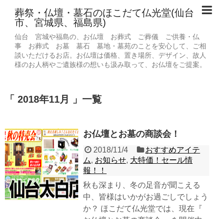
葬祭・仏壇・墓石のほこだて仏光堂(仙台
市、宮城県、福島県)
仙台 宮城や福島の、お仏壇 お葬式 ご葬儀 ご供養・仏
事 お葬式 お墓 墓石 墓地・墓苑のことを安心して、ご相
談いただけるお店。お仏壇は価格、置き場所、デザイン、故人
様のお人柄やご遺族様の想いも汲み取って、お仏壇をご提案。
2018年11月
一覧
お仏壇とお墓の商談会！
2018/11/4
おすすめアイテ
ム
,
お知らせ
,
大特価！セール情
報！！
秋も深まり、冬の足音が聞こえる
中、皆様はいかがお過ごしでしょう
か？ ほこだて仏光堂では、現在『