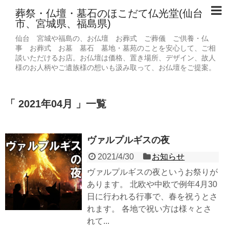
葬祭・仏壇・墓石のほこだて仏光堂(仙台
市、宮城県、福島県)
仙台 宮城や福島の、お仏壇 お葬式 ご葬儀 ご供養・仏
事 お葬式 お墓 墓石 墓地・墓苑のことを安心して、ご相
談いただけるお店。お仏壇は価格、置き場所、デザイン、故人
様のお人柄やご遺族様の想いも汲み取って、お仏壇をご提案。
2021年04月
一覧
ヴァルプルギスの夜
2021/4/30
お知らせ
ヴァルプルギスの夜というお祭りが
あります。 北欧や中欧で例年4月30
日に行われる行事で、春を祝うとさ
れます。 各地で祝い方は様々とさ
れて...