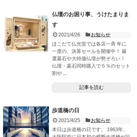
仏壇のお困り事、うけたまりま
す
2021/4/26
お知らせ
ほこだて仏光堂では各店一斉 年に
一度の、決算セールを開催中！ 厳
選墓石や大特価仏壇が勢ぞろい！
仏壇・墓石同時購入で５％のセット
割や ...
記事を読む
歩道橋の日
2021/4/25
お知らせ
本日は歩道橋の日です。 1963年、
大阪駅前に日本初の横断歩道橋が設