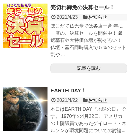
売切れ御免の決算セール！
2021/4/23
お知らせ
ほこだて仏光堂では各店一斉 年に
一度の、決算セールを開催中！ 厳
選墓石や大特価仏壇が勢ぞろい！
仏壇・墓石同時購入で５％のセット
割や ...
記事を読む
EARTH DAY！
2021/4/22
お知らせ
本日はEARTH DAY『地球の日』で
す。 1970年の4月22日、アメリカ
の上院議員であったゲイロード・ネ
ルソンが環境問題についての討論...