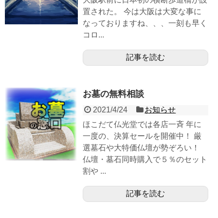
置された。 今は大阪は大変な事に
なっておりますね、、、一刻も早く
コロ...
記事を読む
お墓の無料相談
2021/4/24
お知らせ
ほこだて仏光堂では各店一斉 年に
一度の、決算セールを開催中！ 厳
選墓石や大特価仏壇が勢ぞろい！
仏壇・墓石同時購入で５％のセット
割や ...
記事を読む