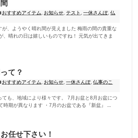
れ間
おすすめアイテム
,
お知らせ
,
テスト
,
一休さんぽ
,
仏
すが、ようやく晴れ間が見えました 梅雨の間の貴重な
すが、晴れの日は嬉しいものですね！ 元気が出てきま
期って？
おすすめアイテム
,
お知らせ
,
一休さんぽ
,
仏事のこ
っても、地域により様々です。 7月お盆と8月お盆につ
て時期が異なります ・7月のお盆である『新盆』 ...
はお任せ下さい！