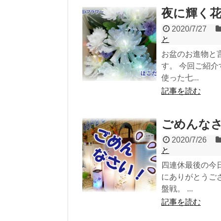
夜に輝く
2020/7/27
と
お盆のお進物と
す。 今回ご紹介
使った七...
記事を読む
ごめんな
2020/7/26
と
四連休最後の今
にありがとうご
盤戦。 ...
記事を読む