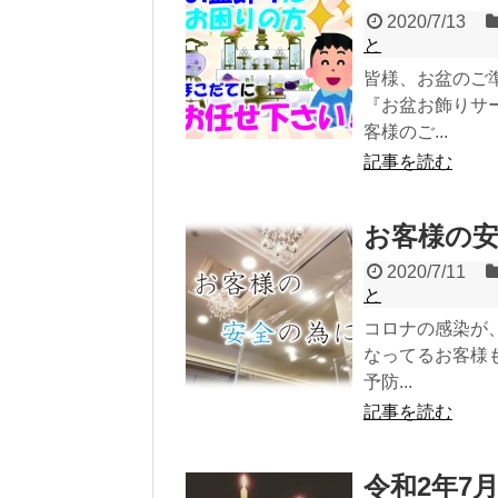
2020/7/13
と
皆様、お盆のご
『お盆お飾りサ
客様のご...
記事を読む
お客様の
2020/7/11
と
コロナの感染が
なってるお客様
予防...
記事を読む
令和2年7