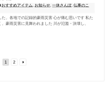
おすすめアイテム
,
お知らせ
,
一休さんぽ
,
仏事のこ
した、各地での記録的豪雨災害 心が痛む思いです 私た
く、豪雨災害に見舞われました 川が氾濫・決壊し、
1
2