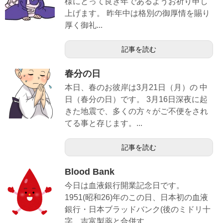
様にとって良き年であるようお祈り申し
上げます。 昨年中は格別の御厚情を賜り
厚く御礼...
記事を読む
春分の日
本日、春のお彼岸は3月21日（月）の 中
日（春分の日）です。 3月16日深夜に起
きた地震で、多くの方々がご不便をされ
てる事と存じます。...
記事を読む
Blood Bank
今日は血液銀行開業記念日です。
1951(昭和26)年のこの日、日本初の血液
銀行・日本ブラッドバンク(後のミドリ十
字。吉富製薬と合併す...