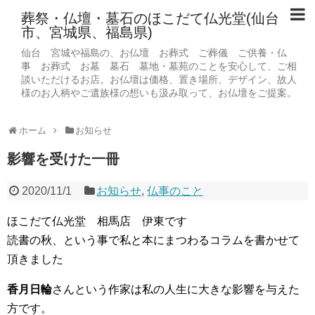
葬祭・仏壇・墓石のほこだて仏光堂(仙台
市、宮城県、福島県)
仙台 宮城や福島の、お仏壇 お葬式 ご葬儀 ご供養・仏
事 お葬式 お墓 墓石 墓地・墓苑のことを安心して、ご相
談いただけるお店。お仏壇は価格、置き場所、デザイン、故人
様のお人柄やご遺族様の想いも汲み取って、お仏壇をご提案。
ホーム
お知らせ
影響を受けた一冊
2020/11/1
お知らせ
,
仏事のこと
ほこだて仏光堂 相馬店 伊東です
読書の秋、という事で私と本にまつわるコラムを書かせて
頂きました
香月日輪
さんという作家は私の人生に大きな影響を与えた
方です。