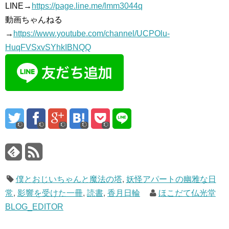
LINE→
https://page.line.me/lmm3044q
動画ちゃんねる
→
https://www.youtube.com/channel/UCPOlu-
HuqFVSxvSYhkIBNQQ
僕とおじいちゃんと魔法の塔
,
妖怪アパートの幽雅な日
常
,
影響を受けた一冊
,
読書
,
香月日輪
ほこだて仏光堂
BLOG_EDITOR