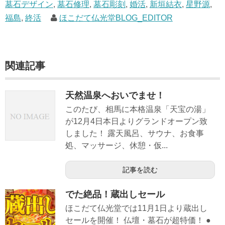
墓石デザイン
,
墓石修理
,
墓石彫刻
,
婚活
,
新垣結衣
,
星野源
,
福島
,
終活
ほこだて仏光堂BLOG_EDITOR
関連記事
天然温泉へおいでませ！
このたび、相馬に本格温泉「天宝の湯」
が12月4日本日よりグランドオープン致
しました！ 露天風呂、サウナ、お食事
処、マッサージ、休憩・仮...
記事を読む
でた絶品！蔵出しセール
ほこだて仏光堂では11月1日より蔵出し
セールを開催！ 仏壇・墓石が超特価！ ●