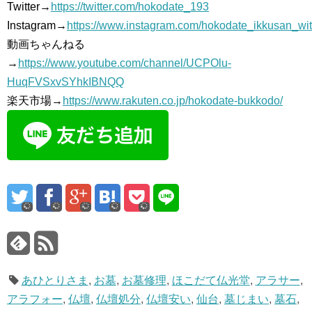
Twitter→
https://twitter.com/hokodate_193
Instagram→
https://www.instagram.com/hokodate_ikkusan_wi
動画ちゃんねる
→
https://www.youtube.com/channel/UCPOlu-
HuqFVSxvSYhkIBNQQ
楽天市場→
https://www.rakuten.co.jp/hokodate-bukkodo/
あひとりさま
,
お墓
,
お墓修理
,
ほこだて仏光堂
,
アラサー
,
アラフォー
,
仏壇
,
仏壇処分
,
仏壇安い
,
仙台
,
墓じまい
,
墓石
,