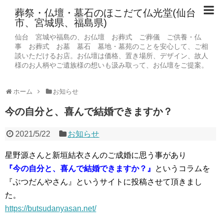
葬祭・仏壇・墓石のほこだて仏光堂(仙台
市、宮城県、福島県)
仙台 宮城や福島の、お仏壇 お葬式 ご葬儀 ご供養・仏
事 お葬式 お墓 墓石 墓地・墓苑のことを安心して、ご相
談いただけるお店。お仏壇は価格、置き場所、デザイン、故人
様のお人柄やご遺族様の想いも汲み取って、お仏壇をご提案。
ホーム
お知らせ
今の自分と、喜んで結婚できますか？
2021/5/22
お知らせ
星野源さんと新垣結衣さんのご成婚に思う事があり
『今の自分と、喜んで結婚できますか？』
というコラムを
『ぶつだんやさん』というサイトに投稿させて頂きまし
た。
https://butsudanyasan.net/