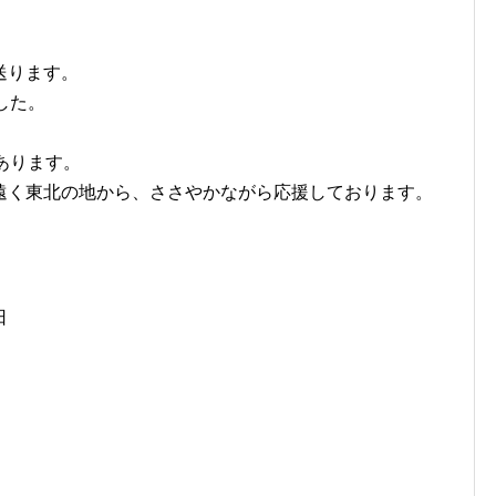
送ります。
した。
あります。
遠く東北の地から、ささやかながら応援しております。
日