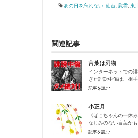
あの日を忘れない
,
仙台
,
慰霊
,
東
関連記事
言葉は刃物
インターネットでの誹
ぎた誹謗中傷は、相手
記事を読む
小正月
《ほこちゃんの一休み
なじみのない言葉かもし
記事を読む