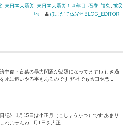
北
,
東日本大震災
,
東日本大震災１４年目
,
石巻
,
福島
,
被災
地
ほこだて仏光堂BLOG_EDITOR
謗中傷・言葉の暴力問題が話題になってますね 行き過
を死に追いやる事もあるのです 弊社でも陰口や悪...
日記》 1月15日は小正月（こしょうがつ）です あまり
れませんね 1月1日を大正...