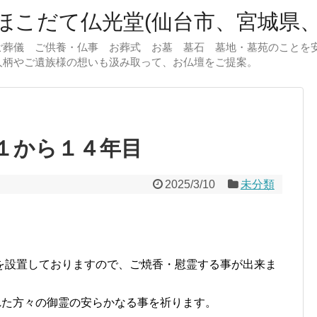
こだて仏光堂(仙台市、宮城県、
ご葬儀 ご供養・仏事 お葬式 お墓 墓石 墓地・墓苑のことを
人柄やご遺族様の想いも汲み取って、お仏壇をご提案。
１から１４年目
2025/3/10
未分類
を設置しておりますので、ご焼香・慰霊する事が出来ま
れた方々の御霊の安らかなる事を祈ります。