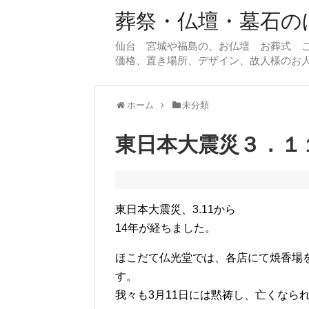
葬祭・仏壇・墓石のほ
仙台 宮城や福島の、お仏壇 お葬式 
価格、置き場所、デザイン、故人様のお
ホーム
未分類
東日本大震災３．１
東日本大震災、3.11から
14年が経ちました。
ほこだて仏光堂では、各店にて焼香場
す。
我々も3月11日には黙祷し、亡くなら