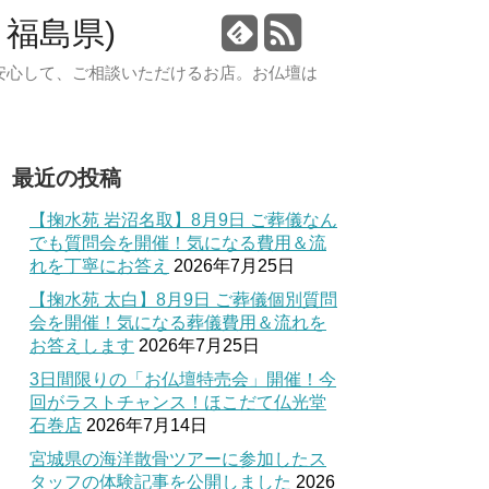
福島県)
安心して、ご相談いただけるお店。お仏壇は
最近の投稿
【掬水苑 岩沼名取】8月9日 ご葬儀なん
でも質問会を開催！気になる費用＆流
れを丁寧にお答え
2026年7月25日
【掬水苑 太白】8月9日 ご葬儀個別質問
会を開催！気になる葬儀費用＆流れを
お答えします
2026年7月25日
3日間限りの「お仏壇特売会」開催！今
回がラストチャンス！ほこだて仏光堂
石巻店
2026年7月14日
宮城県の海洋散骨ツアーに参加したス
タッフの体験記事を公開しました
2026