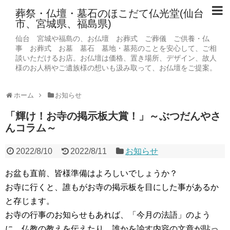
葬祭・仏壇・墓石のほこだて仏光堂(仙台
市、宮城県、福島県)
仙台 宮城や福島の、お仏壇 お葬式 ご葬儀 ご供養・仏
事 お葬式 お墓 墓石 墓地・墓苑のことを安心して、ご相
談いただけるお店。お仏壇は価格、置き場所、デザイン、故人
様のお人柄やご遺族様の想いも汲み取って、お仏壇をご提案。
ホーム
お知らせ
「輝け！お寺の掲示板大賞！」～ぶつだんやさ
んコラム～
2022/8/10
2022/8/11
お知らせ
お盆も直前、皆様準備はよろしいでしょうか？
お寺に行くと、誰もがお寺の掲示板を目にした事があるか
と存じます。
お寺の行事のお知らせもあれば、「今月の法語」のよう
に、仏教の教えを伝えたり、誰かを諭す内容の文章が貼っ