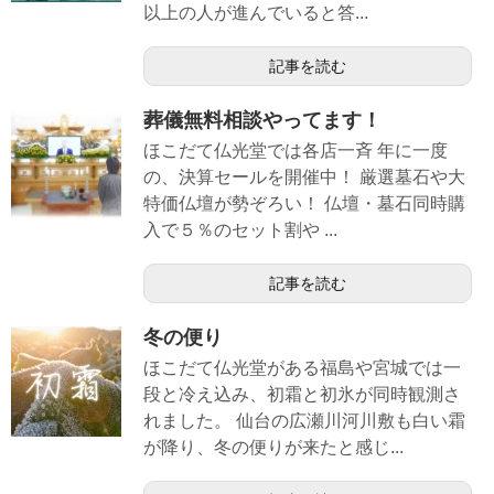
以上の人が進んでいると答...
記事を読む
葬儀無料相談やってます！
ほこだて仏光堂では各店一斉 年に一度
の、決算セールを開催中！ 厳選墓石や大
特価仏壇が勢ぞろい！ 仏壇・墓石同時購
入で５％のセット割や ...
記事を読む
冬の便り
ほこだて仏光堂がある福島や宮城では一
段と冷え込み、初霜と初氷が同時観測さ
れました。 仙台の広瀬川河川敷も白い霜
が降り、冬の便りが来たと感じ...