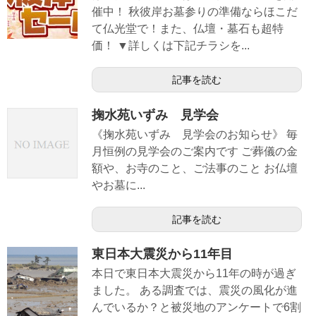
催中！ 秋彼岸お墓参りの準備ならほこだ
て仏光堂で！また、仏壇・墓石も超特
価！ ▼詳しくは下記チラシを...
記事を読む
掬水苑いずみ 見学会
《掬水苑いずみ 見学会のお知らせ》 毎
月恒例の見学会のご案内です ご葬儀の金
額や、お寺のこと、ご法事のこと お仏壇
やお墓に...
記事を読む
東日本大震災から11年目
本日で東日本大震災から11年の時が過ぎ
ました。 ある調査では、震災の風化が進
んでいるか？と被災地のアンケートで6割