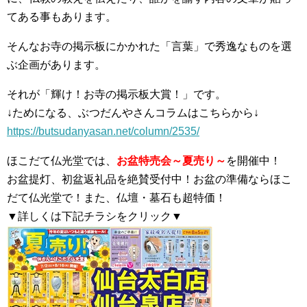
てある事もあります。
そんなお寺の掲示板にかかれた「言葉」で秀逸なものを選
ぶ企画があります。
それが「輝け！お寺の掲示板大賞！」です。
↓ためになる、ぶつだんやさんコラムはこちらから↓
https://butsudanyasan.net/column/2535/
ほこだて仏光堂では、
お盆特売会～夏売り～
を開催中！
お盆提灯、初盆返礼品を絶賛受付中！お盆の準備ならほこ
だて仏光堂で！また、仏壇・墓石も超特価！
▼詳しくは下記チラシをクリック▼