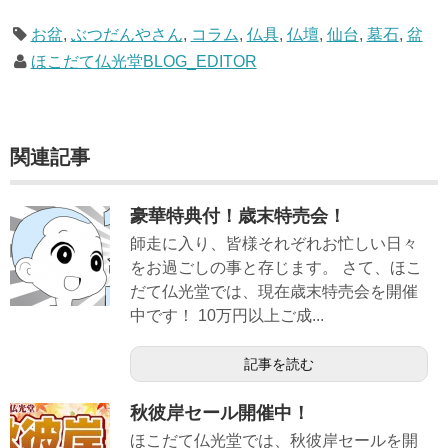
お盆
,
ぶつだんやさん
,
コラム
,
仏具
,
仏壇
,
仙台
,
墓石
,
盆
ほこだて仏光堂BLOG_EDITOR
関連記事
豪華特典付！歳末特売会！
師走に入り、皆様それぞれお忙しい日々
をお過ごしの事と存じます。 さて、ほこ
だて仏光堂では、現在歳末特売会を開催
中です！ 10万円以上ご成...
記事を読む
秋彼岸セール開催中！
ほこだて仏光堂では、秋彼岸セールを開