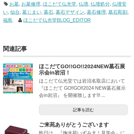
お墓
,
お墓修理
,
ほこだて仏光堂
,
仏壇
,
仏壇処分
,
仏壇安
い
,
仙台
,
墓じまい
,
墓石
,
墓石デザイン
,
墓石修理
,
墓石彫刻
,
福島
ほこだて仏光堂BLOG_EDITOR
関連記事
ほこだてGO!!GO!!2024NEW墓石展
示会in岩沼！
ほこだて仏光堂では岩沼名取店において
『ほこだて GO!!GO!!2024 NEW墓石展示
会in岩沼』 を開催致します!!! ...
記事を読む
ご来苑ありがとうございます
昨日は、『掬水苑いずみ大！見学会』に