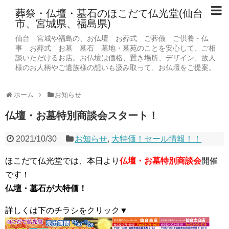
葬祭・仏壇・墓石のほこだて仏光堂(仙台
市、宮城県、福島県)
仙台 宮城や福島の、お仏壇 お葬式 ご葬儀 ご供養・仏
事 お葬式 お墓 墓石 墓地・墓苑のことを安心して、ご相
談いただけるお店。お仏壇は価格、置き場所、デザイン、故人
様のお人柄やご遺族様の想いも汲み取って、お仏壇をご提案。
ホーム
お知らせ
仏壇・お墓特別商談会スタート！
2021/10/30
お知らせ
,
大特価！セール情報！！
ほこだて仏光堂では、
本日より
仏壇・お墓特別商談会
開催
です！
仏壇・墓石が大特価！
詳しくは下のチラシをクリック▼