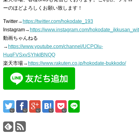
ーのほどよろしくお願い致します！
Twitter→
https://twitter.com/hokodate_193
Instagram→
https://www.instagram.com/hokodate_ikkusan_wi
動画ちゃんねる
→
https://www.youtube.com/channel/UCPOlu-
HuqFVSxvSYhkIBNQQ
楽天市場→
https://www.rakuten.co.jp/hokodate-bukkodo/