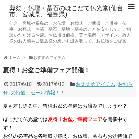
葬祭・仏壇・墓石のほこだて仏光堂(仙台
市、宮城県、福島県)
仙台 宮城や福島の、お仏壇 お葬式 ご葬儀 ご供養・仏
事 お葬式 お墓 墓石 墓地・墓苑のことを安心して、ご相
談いただけるお店。お仏壇は価格、置き場所、デザイン、故人
様のお人柄やご遺族様の想いも汲み取って、お仏壇をご提案。
ホーム
おすすめアイテム
夏得！お盆ご準備フェア開催！
2017/6/10
2017/6/12
おすすめアイテム
,
お知ら
せ
,
大特価！セール情報！！
夏も差し迫る中、皆様お盆の準備はお済みでしょうか？
ほこだて仏光堂では
夏得！お盆ご準備フェア
を開催中で
す！
お盆の必需品を各種取り揃え、お仏壇、墓石もお盆特価で