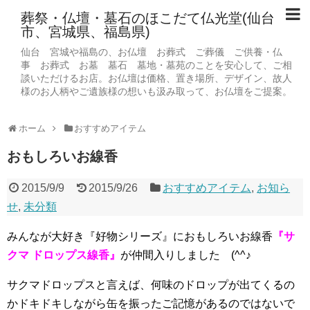
葬祭・仏壇・墓石のほこだて仏光堂(仙台
市、宮城県、福島県)
仙台 宮城や福島の、お仏壇 お葬式 ご葬儀 ご供養・仏
事 お葬式 お墓 墓石 墓地・墓苑のことを安心して、ご相
談いただけるお店。お仏壇は価格、置き場所、デザイン、故人
様のお人柄やご遺族様の想いも汲み取って、お仏壇をご提案。
ホーム
おすすめアイテム
おもしろいお線香
2015/9/9
2015/9/26
おすすめアイテム
,
お知ら
せ
,
未分類
みんなが大好き『好物シリーズ』におもしろいお線香
『サ
クマ ドロップス線香』
が仲間入りしました (^^♪
サクマドロップスと言えば、何味のドロップが出てくるの
かドキドキしながら缶を振ったご記憶があるのではないで