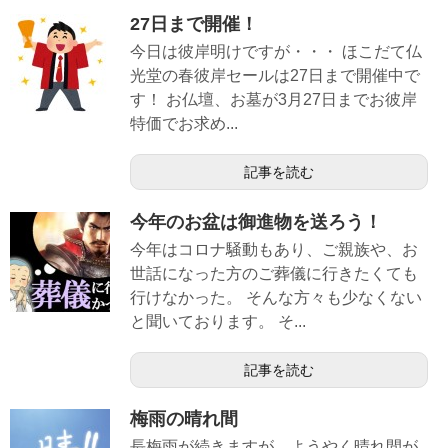
27日まで開催！
今日は彼岸明けですが・・・ ほこだて仏
光堂の春彼岸セールは27日まで開催中で
す！ お仏壇、お墓が3月27日までお彼岸
特価でお求め...
記事を読む
今年のお盆は御進物を送ろう！
今年はコロナ騒動もあり、ご親族や、お
世話になった方のご葬儀に行きたくても
行けなかった。 そんな方々も少なくない
と聞いております。 そ...
記事を読む
梅雨の晴れ間
長梅雨が続きますが、ようやく晴れ間が