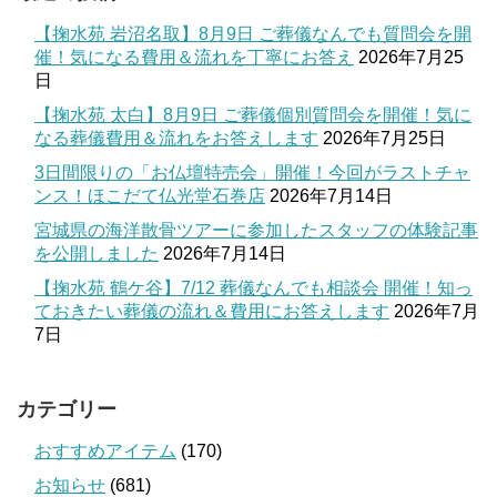
【掬水苑 岩沼名取】8月9日 ご葬儀なんでも質問会を開
催！気になる費用＆流れを丁寧にお答え
2026年7月25
日
【掬水苑 太白】8月9日 ご葬儀個別質問会を開催！気に
なる葬儀費用＆流れをお答えします
2026年7月25日
3日間限りの「お仏壇特売会」開催！今回がラストチャ
ンス！ほこだて仏光堂石巻店
2026年7月14日
宮城県の海洋散骨ツアーに参加したスタッフの体験記事
を公開しました
2026年7月14日
【掬水苑 鶴ケ谷】7/12 葬儀なんでも相談会 開催！知っ
ておきたい葬儀の流れ＆費用にお答えします
2026年7月
7日
カテゴリー
おすすめアイテム
(170)
お知らせ
(681)