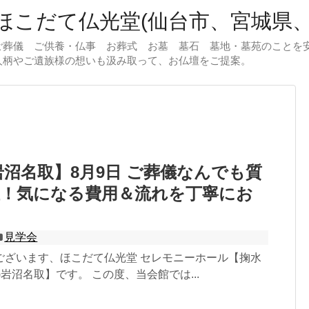
こだて仏光堂(仙台市、宮城県、
ご葬儀 ご供養・仏事 お葬式 お墓 墓石 墓地・墓苑のことを
人柄やご遺族様の想いも汲み取って、お仏壇をご提案。
岩沼名取】8月9日 ご葬儀なんでも質
催！気になる費用＆流れを丁寧にお
見学会
ございます、ほこだて仏光堂 セレモニーホール【掬水
)岩沼名取】です。 この度、当会館では...