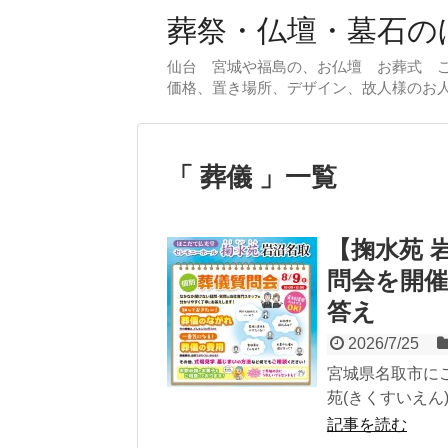
葬祭・仏壇・墓石のほ
仙台 宮城や福島の、お仏壇 お葬式 
価格、置き場所、デザイン、故人様のお
葬儀
一覧
【掬水苑 
問会を開
答え
2026/7/25
宮城県名取市に
苑(きくすいえん
記事を読む