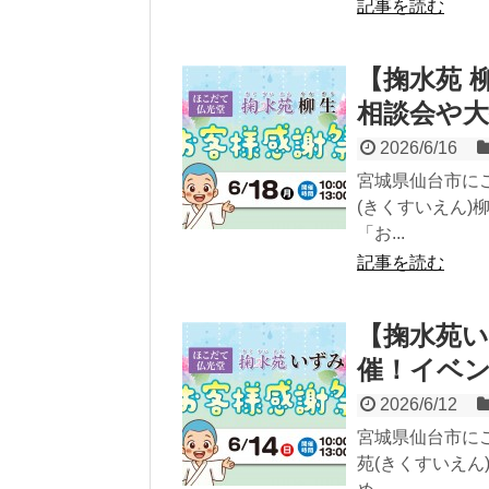
記事を読む
【掬水苑 柳
相談会や
2026/6/16
宮城県仙台市に
(きくすいえん)
「お...
記事を読む
【掬水苑い
催！イベ
2026/6/12
宮城県仙台市に
苑(きくすいえん