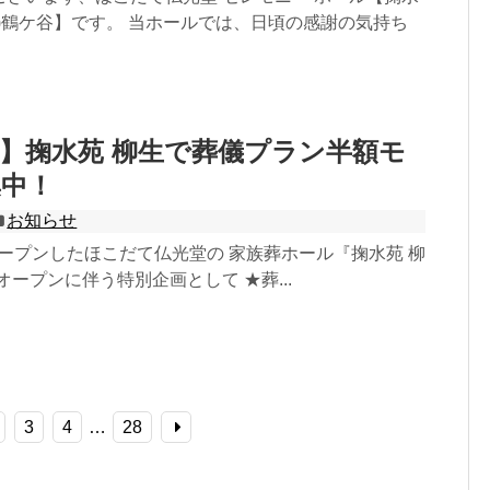
)鶴ケ谷】です。 当ホールでは、日頃の感謝の気持ち
】掬水苑 柳生で葬儀プラン半額モ
集中！
お知らせ
にオープンしたほこだて仏光堂の 家族葬ホール『掬水苑 柳
オープンに伴う特別企画として ★葬...
3
4
…
28