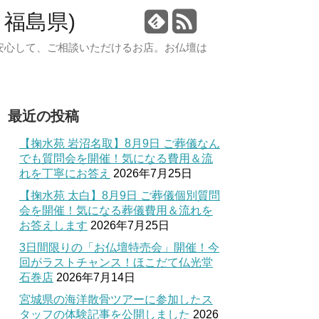
福島県)
安心して、ご相談いただけるお店。お仏壇は
最近の投稿
【掬水苑 岩沼名取】8月9日 ご葬儀なん
でも質問会を開催！気になる費用＆流
れを丁寧にお答え
2026年7月25日
【掬水苑 太白】8月9日 ご葬儀個別質問
会を開催！気になる葬儀費用＆流れを
お答えします
2026年7月25日
3日間限りの「お仏壇特売会」開催！今
回がラストチャンス！ほこだて仏光堂
石巻店
2026年7月14日
宮城県の海洋散骨ツアーに参加したス
タッフの体験記事を公開しました
2026