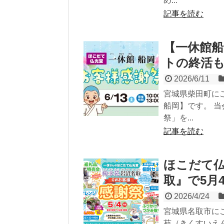
め...
記事を読む
【一休館船
トの終活
2026/6/11
宮城県柴田町に
船岡】です。 
祭」を...
記事を読む
ほこだて仏
取』で5月
2026/4/24
宮城県名取市に
苑（きくすいえ