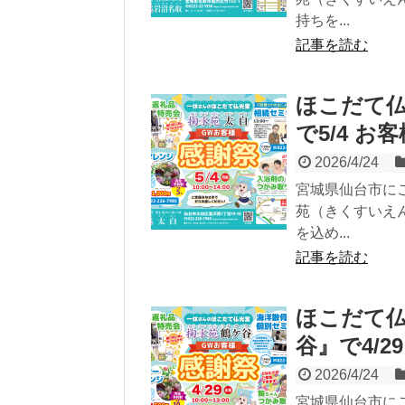
持ちを...
記事を読む
ほこだて仏
で5/4 お
2026/4/24
宮城県仙台市に
苑（きくすいえ
を込め...
記事を読む
ほこだて仏
谷』で4/2
2026/4/24
宮城県仙台市に