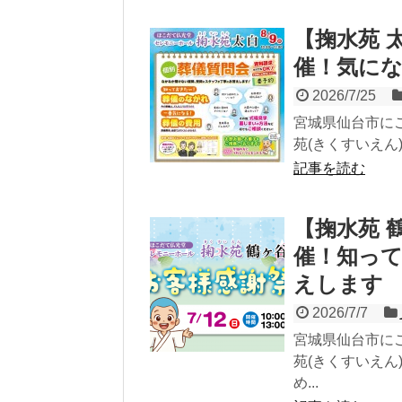
【掬水苑 
催！気に
2026/7/25
宮城県仙台市に
苑(きくすいえん
記事を読む
【掬水苑 鶴
催！知っ
えします
2026/7/7
宮城県仙台市に
苑(きくすいえん
め...