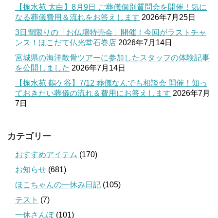
【掬水苑 太白】8月9日 ご葬儀個別質問会を開催！気に
なる葬儀費用＆流れをお答えします
2026年7月25日
3日間限りの「お仏壇特売会」開催！今回がラストチャ
ンス！ほこだて仏光堂石巻店
2026年7月14日
宮城県の海洋散骨ツアーに参加したスタッフの体験記事
を公開しました
2026年7月14日
【掬水苑 鶴ケ谷】7/12 葬儀なんでも相談会 開催！知っ
ておきたい葬儀の流れ＆費用にお答えします
2026年7月
7日
カテゴリー
おすすめアイテム
(170)
お知らせ
(681)
ほこちゃんの一休み日記
(105)
テスト
(7)
一休さんぽ
(101)