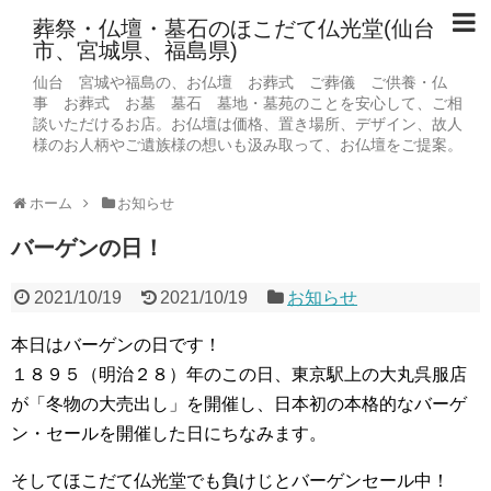
葬祭・仏壇・墓石のほこだて仏光堂(仙台
市、宮城県、福島県)
仙台 宮城や福島の、お仏壇 お葬式 ご葬儀 ご供養・仏
事 お葬式 お墓 墓石 墓地・墓苑のことを安心して、ご相
談いただけるお店。お仏壇は価格、置き場所、デザイン、故人
様のお人柄やご遺族様の想いも汲み取って、お仏壇をご提案。
ホーム
お知らせ
バーゲンの日！
2021/10/19
2021/10/19
お知らせ
本日はバーゲンの日です！
１８９５（明治２８）年のこの日、東京駅上の大丸呉服店
が「冬物の大売出し」を開催し、日本初の本格的なバーゲ
ン・セールを開催した日にちなみます。
そしてほこだて仏光堂でも負けじとバーゲンセール中！