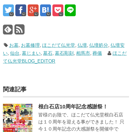
お墓
,
お墓修理
,
ほこだて仏光堂
,
仏壇
,
仏壇処分
,
仏壇安
い
,
仙台
,
墓じまい
,
墓石
,
墓石彫刻
,
相馬市
,
葬儀
ほこだ
て仏光堂BLOG_EDITOR
関連記事
根白石店10周年記念感謝祭！
皆様のお陰で、ほこだて仏光堂根白石店
は１０周年を迎える事ができました！ 只
今１０周年記念の大感謝祭を開催中で