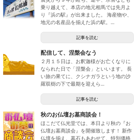
乗り越えて、本店の地元相馬では先月よ
り『浜の駅』が出来ました。 海産物や、
地元の名産品を揃えた浜の駅。...
記事を読む
配信して、涅槃会なう
２月１５日は、お釈迦様がお亡くなりに
なられた日で「涅槃会」といいます。 長
い旅の果てに、クシナガラという地の沙
羅双樹の下で最期を迎えら...
記事を読む
秋のお仏壇お墓商談会！
ほこだて仏光堂では、本日より秋の『お
仏壇お墓商談会』を開催致します！ 新作
仏壇を揃え、墓石もあわせて、特別価格