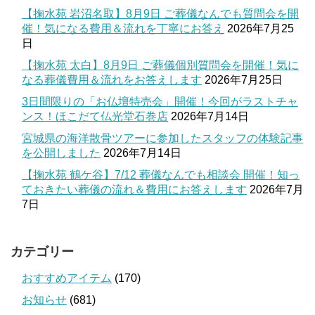
【掬水苑 岩沼名取】8月9日 ご葬儀なんでも質問会を開
催！気になる費用＆流れを丁寧にお答え
2026年7月25
日
【掬水苑 太白】8月9日 ご葬儀個別質問会を開催！気に
なる葬儀費用＆流れをお答えします
2026年7月25日
3日間限りの「お仏壇特売会」開催！今回がラストチャ
ンス！ほこだて仏光堂石巻店
2026年7月14日
宮城県の海洋散骨ツアーに参加したスタッフの体験記事
を公開しました
2026年7月14日
【掬水苑 鶴ケ谷】7/12 葬儀なんでも相談会 開催！知っ
ておきたい葬儀の流れ＆費用にお答えします
2026年7月
7日
カテゴリー
おすすめアイテム
(170)
お知らせ
(681)