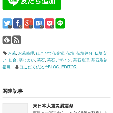
お墓
,
お墓修理
,
ほこだて仏光堂
,
仏壇
,
仏壇処分
,
仏壇安
い
,
仙台
,
墓じまい
,
墓石
,
墓石デザイン
,
墓石修理
,
墓石彫刻
,
福島
ほこだて仏光堂BLOG_EDITOR
関連記事
東日本大震災慰霊祭
東日本大震災からまもなく5年が経過しま