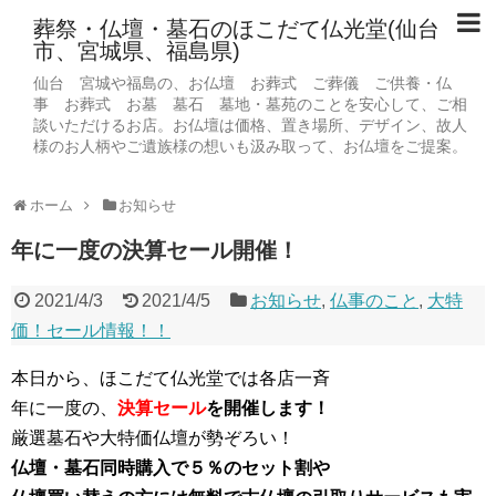
葬祭・仏壇・墓石のほこだて仏光堂(仙台
市、宮城県、福島県)
仙台 宮城や福島の、お仏壇 お葬式 ご葬儀 ご供養・仏
事 お葬式 お墓 墓石 墓地・墓苑のことを安心して、ご相
談いただけるお店。お仏壇は価格、置き場所、デザイン、故人
様のお人柄やご遺族様の想いも汲み取って、お仏壇をご提案。
ホーム
お知らせ
年に一度の決算セール開催！
2021/4/3
2021/4/5
お知らせ
,
仏事のこと
,
大特
価！セール情報！！
本日から、ほこだて仏光堂では各店一斉
年に一度の、
決算セール
を開催します！
厳選墓石や大特価仏壇が勢ぞろい！
仏壇・墓石同時購入で５％のセット割や