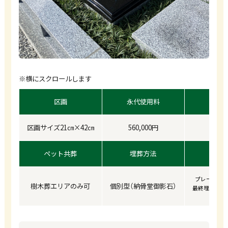
※横にスクロールします
区画
永代使用料
年
区画サイズ21㎝×42㎝
560,000円
1
ペット共葬
埋葬方法
プレート代別途
樹木葬エリアのみ可
個別型（納骨堂御影石）
最終埋葬より