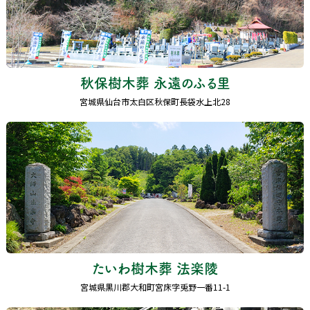
秋保樹木葬 永遠のふる里
宮城県仙台市太白区秋保町長袋水上北28
たいわ樹木葬 法楽陵
宮城県黒川郡大和町宮床字兎野一番11-1