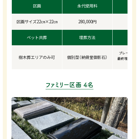
区画
永代使用料
年
区画サイズ22㎝×22㎝
280,000円
1
ペット共葬
埋葬方法
プレート代別途
樹木葬エリアのみ可
個別型（納骨堂御影石）
最終埋葬より
ファミリー区画 4名