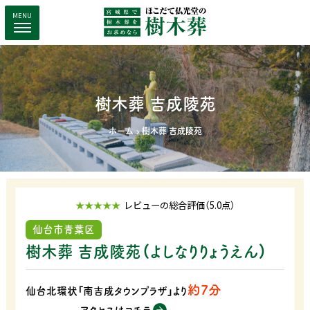
MENU
樹木葬 吉成陵苑
ホーム
樹木葬 吉成陵苑
★★★★★
レビューの総合評価（5.0点）
仙台市青葉区
樹木葬 吉成陵苑（よしなりりょうえん）
約7分
仙台北環状「南吉成タウンプラザ」より