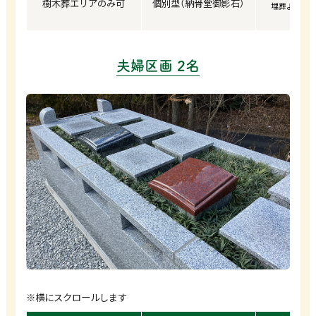
樹木葬エリアのみ可
個別型（納骨堂御影石）
埋葬より13
夫婦区画 2名
※横にスクロールします