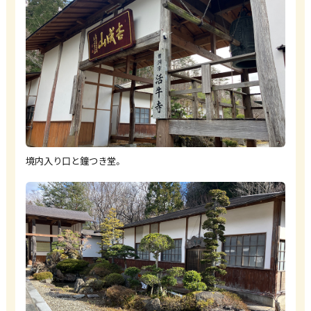
境内入り口と鐘つき堂。