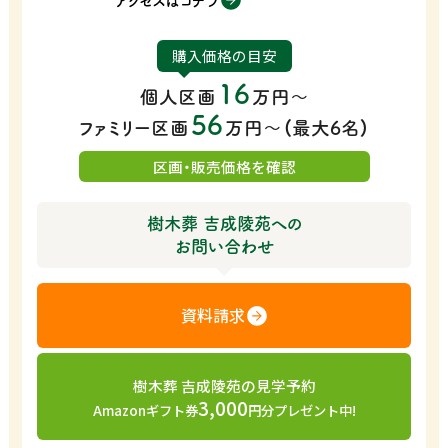
アクセスはコチラ
購入価格の目安
16
個人区画
万円～
56
ファミリー区画
万円〜（最大6名）
区画・販売価格を確認
樹木葬 吉成陵苑への
お問い合わせ
資料請求
樹木葬 吉成陵苑の見学予約
3,000
Amazonギフト券
円分プレゼント中!