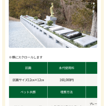
※横にスクロールします
区画
永代使用料
年
区画サイズ12㎝×12㎝
160,000円
10
ペット共葬
埋葬方法
プレート代別途（