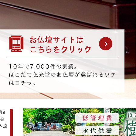
月9
問会
＆流