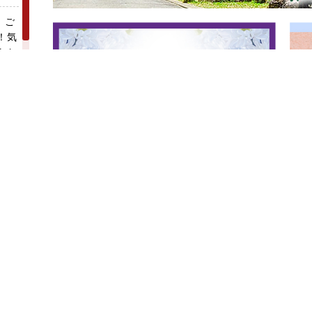
 ご
！気
をお
特売
トチ
堂石
ーに
験記
 葬
催！
流れ
「お