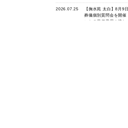
2026.07.25
【掬水苑 太白】8月9日
葬儀個別質問会を開催
になる葬儀費用＆流れ
答えします
2026.07.14
3日間限りの「お仏壇
会」開催！今回がラス
ャンス！ほこだて仏光
巻店
2026.07.14
宮城県の海洋散骨ツア
Tweets by hokodate_193
参加したスタッフの体
事を公開しました
2026.07.07
【掬水苑 鶴ケ谷】7/12
儀なんでも相談会 開
知っておきたい葬儀の
＆費用にお答えします
2026.07.01
7/4～ ほこだて仏光堂